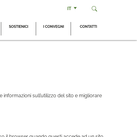
IT
SOSTIENICI
I CONVEGNI
CONTATTI
informazioni sull’utilizzo del sito e migliorare
erso il browser quando questi accede ad un sito