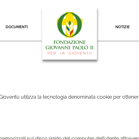
DOCUMENTI
NOTIZIE
ù
 Gioventù utilizza la tecnologia denominata cookie per ottenere 
e memorizzati sul disco rigido del computer dell’utente attrav