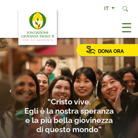
IT
DONA ORA
Precedente
Succ
“Cristo vive.
Egli è la nostra speranza
e la più bella giovinezza
di questo mondo”