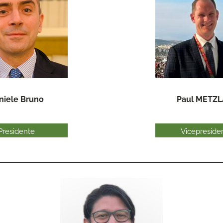
niele Bruno
Paul METZL
Presidente
Vicepreside