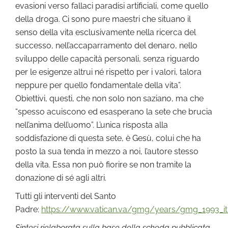
evasioni verso fallaci paradisi artificiali, come quello
della droga. Ci sono pure maestri che situano il
senso della vita esclusivamente nella ricerca del
successo, nell’accaparramento del denaro, nello
sviluppo delle capacità personali, senza riguardo
per le esigenze altrui né rispetto per i valori, talora
neppure per quello fondamentale della vita”.
Obiettivi, questi, che non solo non saziano, ma che
“spesso acuiscono ed esasperano la sete che brucia
nell’anima dell’uomo”. L’unica risposta alla
soddisfazione di questa sete, è Gesù, colui che ha
posto la sua tenda in mezzo a noi, l’autore stesso
della vita. Essa non può fiorire se non tramite la
donazione di sé agli altri.
Tutti gli interventi del Santo
Padre:
https://www.vatican.va/gmg/years/gmg_1993_it
Sintesi rielaborata sulla base della scheda pubblicata