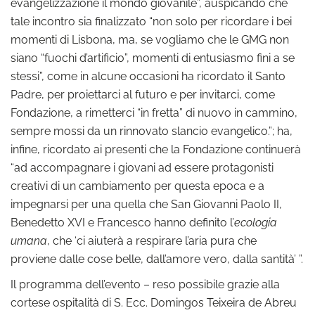
evangelizzazione il mondo giovanile”, auspicando che
tale incontro sia finalizzato “non solo per ricordare i bei
momenti di Lisbona, ma, se vogliamo che le GMG non
siano “fuochi d’artificio”, momenti di entusiasmo fini a se
stessi”, come in alcune occasioni ha ricordato il Santo
Padre, per proiettarci al futuro e per invitarci, come
Fondazione, a rimetterci “in fretta” di nuovo in cammino,
sempre mossi da un rinnovato slancio evangelico.”; ha,
infine, ricordato ai presenti che la Fondazione continuerà
“ad accompagnare i giovani ad essere protagonisti
creativi di un cambiamento per questa epoca e a
impegnarsi per una quella che San Giovanni Paolo II,
Benedetto XVI e Francesco hanno definito l’
ecologia
umana
, che ‘ci aiuterà a respirare l’aria pura che
proviene dalle cose belle, dall’amore vero, dalla santità’ ”.
Il programma dell’evento – reso possibile grazie alla
cortese ospitalità di S. Ecc. Domingos Teixeira de Abreu