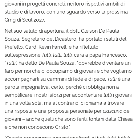
giovani in progetti concreti, nei loro rispettivi ambiti di
studio e di lavoro, con uno sguardo verso la prossima
Gmg di Seul 2027.
Nel suo saluto di apertura, il dott. Gleison De Paula
Souza, Segretario del Dicastero, ha portato i saluti del
Prefetto, Card. Kevin Farrell, e ha riflettuto
sull’espressione
Tutti, tutti, tutti,
cara a papa Francesco.
“
Tutti”,
ha detto De Paula Souza, “dovrebbe diventare un
faro per noi che ci occupiamo di giovani e che vogliamo
accompagnarli su cammini di fede e di pace.
Tutti
è una
parola impegnativa, certo, perché ci obbliga non a
semplificare i nostri sforzi per accontentare
tutti
i giovani
in una volta sola, ma al contrario: ci chiama a trovare
una risposta e una proposta personale per
ciascuno
dei
giovani – anche quelli che sono feriti, lontani dalla Chiesa
e che non conoscono Cristo”.
“Questa preoccupazione nei confronti di
tutti, tutti, tutti
è