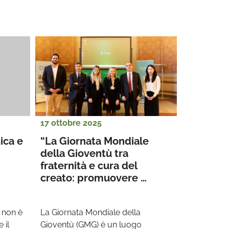
17 ottobre 2025
ca e 
“La Giornata Mondiale 
della Gioventù tra 
fraternità e cura del 
creato: promuovere 
principi e valori 
fondamentali tra i giovani”
 non è 
La Giornata Mondiale della 
il 
Gioventù (GMG) è un luogo 