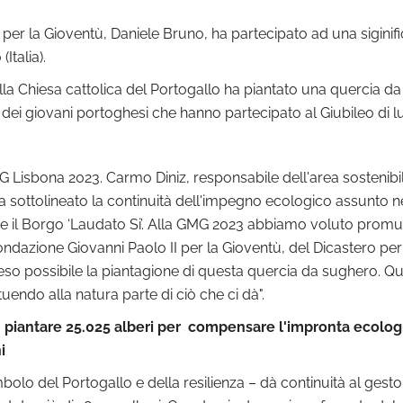
per la Gioventù, Daniele Bruno, ha partecipato ad una siginificat
Italia).
ella Chiesa cattolica del Portogallo ha piantato una quercia 
dei giovani portoghesi che hanno partecipato al Giubileo di lu
 Lisbona 2023. Carmo Diniz, responsabile dell'area sostenibil
ha sottolineato la continuità dell'impegno ecologico assunto 
me il Borgo ‘Laudato Si’. Alla GMG 2023 abbiamo voluto pro
dazione Giovanni Paolo II per la Gioventù, del Dicastero per i 
so possibile la piantagione di questa quercia da sughero. Que
endo alla natura parte di ciò che ci dà".
: piantare 25.025 alberi per compensare l'impronta ecologi
i
bolo del Portogallo e della resilienza – dà continuità al gest