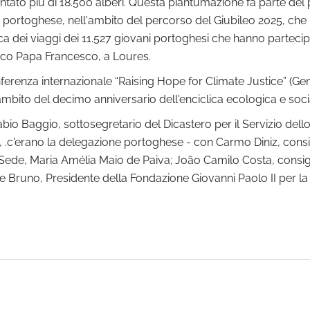
ntato più di 18.500 alberi. Questa piantumazione fa parte del
le portoghese, nell'ambito del percorso del Giubileo 2025, che
 dei viaggi dei 11.527 giovani portoghesi che hanno partecipa
arco Papa Francesco, a Loures.
erenza internazionale “Raising Hope for Climate Justice” (Gene
mbito del decimo anniversario dell'enciclica ecologica e soci
e Fabio Baggio, sottosegretario del Dicastero per il Servizio de
 .c'erano la delegazione portoghese - con Carmo Diniz, consi
 Sede, Maria Amélia Maio de Paiva; João Camilo Costa, consig
ele Bruno, Presidente della Fondazione Giovanni Paolo II per la